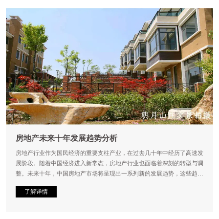
房地产未来十年发展趋势分析
房地产行业作为国民经济的重要支柱产业，在过去几十年中经历了高速发
展阶段。随着中国经济进入新常态，房地产行业也面临着深刻的转型与调
整。未来十年，中国房地产市场将呈现出一系列新的发展趋势，这些趋势
不仅将重塑行业格局，也将深刻影响国民经济结构和社会生活形态。本文
了解详情
将从宏观经济环境、政策导向、市场需求、行业转型等维度，系统分析中
国房地产未来十年的发展趋势。