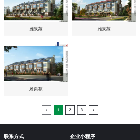
雅泉苑
雅泉苑
雅泉苑
‹
1
2
3
›
联系方式
企业小程序