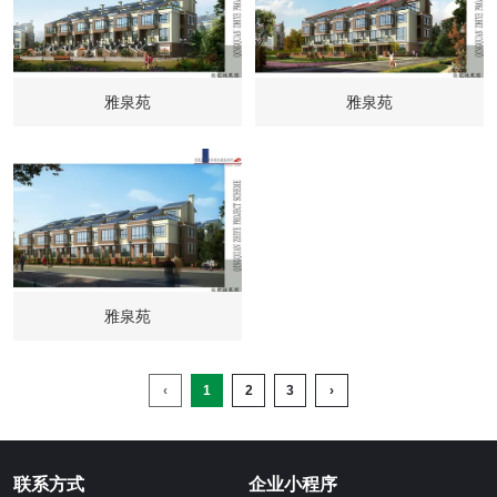
雅泉苑
雅泉苑
雅泉苑
‹
1
2
3
›
联系方式
企业小程序